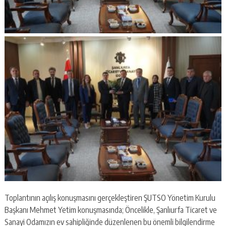
Toplantının açılış konuşmasını gerçekleştiren ŞUTSO Yönetim Kurulu
Başkanı Mehmet Yetim konuşmasında; Öncelikle, Şanlıurfa Ticaret ve
Sanayi Odamızın ev sahipliğinde düzenlenen bu önemli bilgilendirme