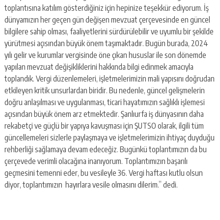
toplantısına katılım gösterdiğiniz için hepinize teşekkür ediyorum. İş
dünyamızın her geçen gün değişen mevzuat çerçevesinde en güncel
bilgilere sahip olması, faaliyetlerini sürdürülebilir ve uyumlu bir şekilde
yürütmesi açısından büyük önem taşımaktadır. Bugün burada, 2024
yılı gelir ve kurumlar vergisinde öne çıkan hususlar ile son dönemde
yapılan mevzuat değişikliklerini hakkında bilgi edinmek amacıyla
toplandık. Vergi düzenlemeleri, işletmelerimizin mali yapısını doğrudan
etkileyen kritik unsurlardan biridir. Bu nedenle, güncel gelişmelerin
doğru anlaşılması ve uygulanması, ticari hayatımızın sağlıklı işlemesi
açısından büyük önem arz etmektedir. Şanlıurfa iş dünyasının daha
rekabetçi ve güçlü bir yapıya kavuşması için ŞUTSO olarak, ilgili tüm
güncellemeleri sizlerle paylaşmaya ve işletmelerimizin ihtiyaç duyduğu
rehberliği sağlamaya devam edeceğiz. Bugünkü toplantımızın da bu
çerçevede verimli olacağına inanıyorum. Toplantımızın başarılı
geçmesini temenni eder, bu vesileyle 36. Vergi haftası kutlu olsun
diyor, toplantımızın hayırlara vesile olmasını dilerim.” dedi.