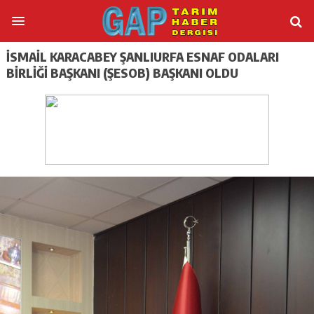
İSMAIL KARACABEY ŞANLIURFA ESNAF ODALARI
BİRLİĞİ BAŞKANI (ŞESOB) BAŞKANI OLDU