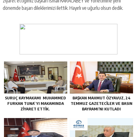
ziyaret ettiğimiz başkan İsmail KARACABEY ve Yönetimine yeni
dönemde başarı dileklerimizi ilettik. Hayırlı ve uğurlu olsun dedik.
SURUÇ KAYMAKAMI MUHAMMED
BAŞKAN MAHMUT ÖZYAVUZ, 24
FURKAN TUNA’ YI MAKAMINDA
TEMMUZ GAZETECILER VE BASIN
ZİYARET ETTİK.
BAYRAMI’NI KUTLADI