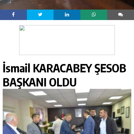
İsmail KARACABEY ŞESOB
BAŞKANI OLDU