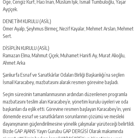
Öge, Cengiz Kurt, Hacı İnan, Müslüm Işık, İsmail Tumbuloğlu, Yaşar
Ayçiçek.
DENETİM KURULU (ASİL)
Ömer Ayalp, Şeyhmus Birmeç, Nezif Kayalar, Mehmet Arslan, Mehmet
Sert.
DİSİPLİN KURULU (ASİL)
Ramazan Elma, Mahmut Çiçek, Muhamet Hanifi Ay, Murat Alioğlu,
Ahmet Arka
Şanlıurfa Esnaf ve Sanatkârlar Odaları Birliği Başkanlığı’na seçilen
İsmail Karacabey, mazbatasını alarak resmen görevine başladı.
Seçim sürecinin tamamlanmasının ardından düzenlenen programla
mazbatasını teslim alan Karacabey’e, yönetim kurulu üyeleri ve oda
başkanları da eşlik etti. Görevine resmen başlayan Karacabey’in, yeni
dönemde esnaf ve sanatkârların sorunlarının çözümü ve mesleki
dayanışmanın güçlendirilmesine yönelik çalışmalar yürüteceği belirtildi.
Bizde GAP AJANS Yayın Gurubu GAP DERGİSİ Olarak makamında