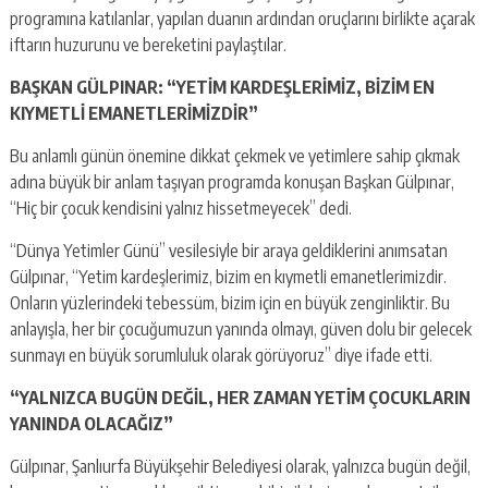
programına katılanlar, yapılan duanın ardından oruçlarını birlikte açarak
iftarın huzurunu ve bereketini paylaştılar.
BAŞKAN GÜLPINAR: “YETİM KARDEŞLERİMİZ, BİZİM EN
KIYMETLİ EMANETLERİMİZDİR”
Bu anlamlı günün önemine dikkat çekmek ve yetimlere sahip çıkmak
adına büyük bir anlam taşıyan programda konuşan Başkan Gülpınar,
“Hiç bir çocuk kendisini yalnız hissetmeyecek” dedi.
“Dünya Yetimler Günü” vesilesiyle bir araya geldiklerini anımsatan
Gülpınar, “Yetim kardeşlerimiz, bizim en kıymetli emanetlerimizdir.
Onların yüzlerindeki tebessüm, bizim için en büyük zenginliktir. Bu
anlayışla, her bir çocuğumuzun yanında olmayı, güven dolu bir gelecek
sunmayı en büyük sorumluluk olarak görüyoruz” diye ifade etti.
“YALNIZCA BUGÜN DEĞİL, HER ZAMAN YETİM ÇOCUKLARIN
YANINDA OLACAĞIZ”
Gülpınar, Şanlıurfa Büyükşehir Belediyesi olarak, yalnızca bugün değil,