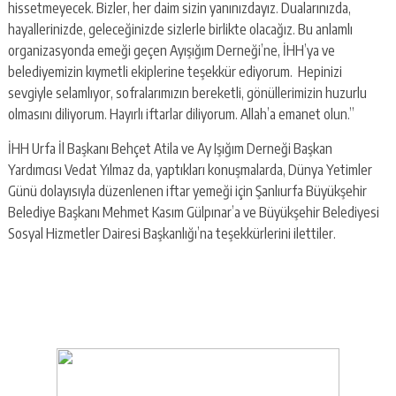
hissetmeyecek. Bizler, her daim sizin yanınızdayız. Dualarınızda,
hayallerinizde, geleceğinizde sizlerle birlikte olacağız. Bu anlamlı
organizasyonda emeği geçen Ayışığım Derneği’ne, İHH’ya ve
belediyemizin kıymetli ekiplerine teşekkür ediyorum. Hepinizi
sevgiyle selamlıyor, sofralarımızın bereketli, gönüllerimizin huzurlu
olmasını diliyorum. Hayırlı iftarlar diliyorum. Allah’a emanet olun.”
İHH Urfa İl Başkanı Behçet Atila ve Ay Işığım Derneği Başkan
Yardımcısı Vedat Yılmaz da, yaptıkları konuşmalarda, Dünya Yetimler
Günü dolayısıyla düzenlenen iftar yemeği için Şanlıurfa Büyükşehir
Belediye Başkanı Mehmet Kasım Gülpınar’a ve Büyükşehir Belediyesi
Sosyal Hizmetler Dairesi Başkanlığı’na teşekkürlerini ilettiler.