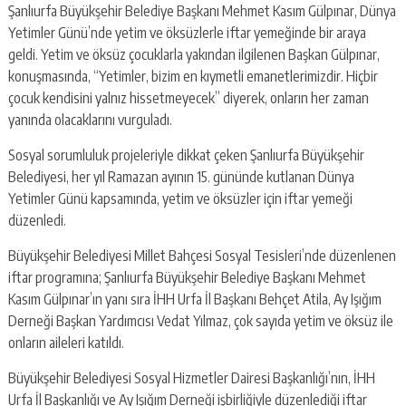
Şanlıurfa Büyükşehir Belediye Başkanı Mehmet Kasım Gülpınar, Dünya
Yetimler Günü’nde yetim ve öksüzlerle iftar yemeğinde bir araya
geldi. Yetim ve öksüz çocuklarla yakından ilgilenen Başkan Gülpınar,
konuşmasında, “Yetimler, bizim en kıymetli emanetlerimizdir. Hiçbir
çocuk kendisini yalnız hissetmeyecek” diyerek, onların her zaman
yanında olacaklarını vurguladı.
Sosyal sorumluluk projeleriyle dikkat çeken Şanlıurfa Büyükşehir
Belediyesi, her yıl Ramazan ayının 15. gününde kutlanan Dünya
Yetimler Günü kapsamında, yetim ve öksüzler için iftar yemeği
düzenledi.
Büyükşehir Belediyesi Millet Bahçesi Sosyal Tesisleri’nde düzenlenen
iftar programına; Şanlıurfa Büyükşehir Belediye Başkanı Mehmet
Kasım Gülpınar’ın yanı sıra İHH Urfa İl Başkanı Behçet Atila, Ay Işığım
Derneği Başkan Yardımcısı Vedat Yılmaz, çok sayıda yetim ve öksüz ile
onların aileleri katıldı.
Büyükşehir Belediyesi Sosyal Hizmetler Dairesi Başkanlığı’nın, İHH
Urfa İl Başkanlığı ve Ay Işığım Derneği işbirliğiyle düzenlediği iftar