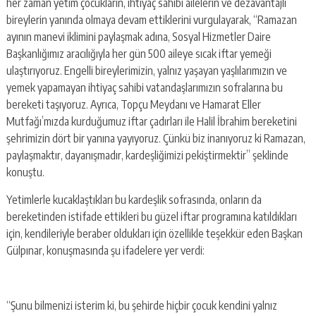
her zaman yetim çocukların, ihtiyaç sahibi ailelerin ve dezavantajlı
bireylerin yanında olmaya devam ettiklerini vurgulayarak, “Ramazan
ayının manevi iklimini paylaşmak adına, Sosyal Hizmetler Daire
Başkanlığımız aracılığıyla her gün 500 aileye sıcak iftar yemeği
ulaştırıyoruz. Engelli bireylerimizin, yalnız yaşayan yaşlılarımızın ve
yemek yapamayan ihtiyaç sahibi vatandaşlarımızın sofralarına bu
bereketi taşıyoruz. Ayrıca, Topçu Meydanı ve Hamarat Eller
Mutfağı’mızda kurduğumuz iftar çadırları ile Halil İbrahim bereketini
şehrimizin dört bir yanına yayıyoruz. Çünkü biz inanıyoruz ki Ramazan,
paylaşmaktır, dayanışmadır, kardeşliğimizi pekiştirmektir” şeklinde
konuştu.
Yetimlerle kucaklaştıkları bu kardeşlik sofrasında, onların da
bereketinden istifade ettikleri bu güzel iftar programına katıldıkları
için, kendileriyle beraber oldukları için özellikle teşekkür eden Başkan
Gülpınar, konuşmasında şu ifadelere yer verdi:
“Şunu bilmenizi isterim ki, bu şehirde hiçbir çocuk kendini yalnız