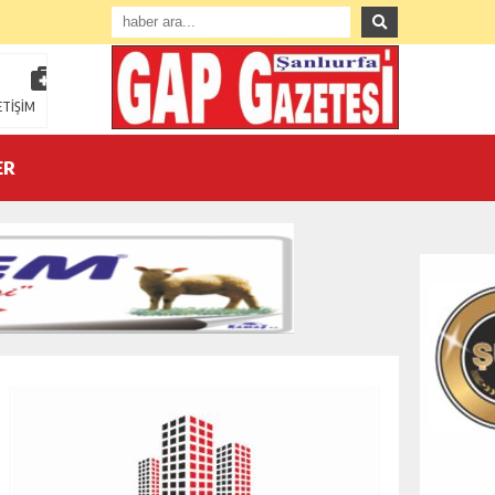
ETİŞİM
ER
esajı