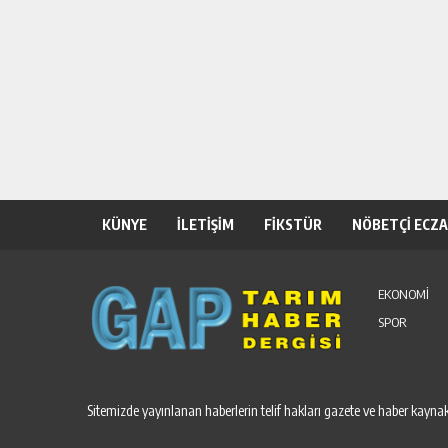
KÜNYE
İLETİŞİM
FİKSTÜR
NÖBETÇİ ECZ
EKONOMİ
SPOR
Sitemizde yayınlanan haberlerin telif hakları gazete ve haber kaynakl