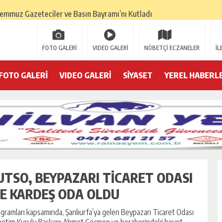
mmuz Gazeteciler ve Basın Bayramı’nı Kutladı
ANI MÜSLÜM OKAN’IN 24 TEMMUZ BASIN BAYRAMI MESAJI
FOTO GALERİ
VIDEO GALERİ
NÖBETÇİ ECZANELER
İL
Z BASIN BAYRAMI GÜNÜ MESAJI
GAZETECİLER BAYRAMI MESAJI
FOTO GALERİ
VIDEO GALERİ
SİYASET
YEREL HABERL
EMMUZ GAZETECİLER VE BASIN BAYRAMI MESAJI
sı Başkanı Sadettin BİGİNİN 24 Temmuz Gazeteciler Basın Bayramı M
EMMUZ GAZETECİLER VE BASIN BAYRAMI MESAJI
Bayramı’nı Kutladı
n Akçakale Sınır Kapısı’nın Yeniden Açılmasın Dedi
UTSO, BEYPAZARI TİCARET ODASI
LE KARDEŞ ODA OLDU
gramları kapsamında, Şanlıurfa’ya gelen Beypazarı Ticaret Odası