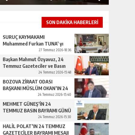
SON DAKİKA HABERLERİ
SURUÇ KAYMAKAMI
Muhammed Furkan TUNA’ yı
MAKAMINDA ZİYARET ETTİK.
27 Temmuz 2026-18:36
Başkan Mahmut Özyavuz, 24
Temmuz Gazeteciler ve Basın
Bayramı’nı Kutladı
24 Temmuz 2026-15:48
BOZOVA ZİRAAT ODASI
BAŞKANI MÜSLÜM OKAN’IN 24
TEMMUZ BASIN BAYRAMI
24 Temmuz 2026-15:40
MESAJI
MEHMET GÜNEŞ’İN 24
TEMMUZ BASIN BAYRAMI GÜNÜ
MESAJI
24 Temmuz 2026-15:30
HALİL POLAT’IN 24 TEMMUZ
GAZETECİLER BAYRAMI MESAJI