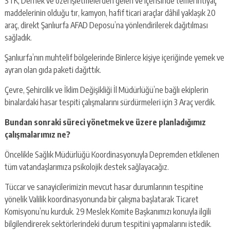
STK, Dernek ve özel işletmelerden gelen ve içerisinde temel ihtiyaç
maddelerinin olduğu tır, kamyon, hafif ticari araçlar dâhil yaklaşık 20
araç, direkt Şanlıurfa AFAD Deposu’na yönlendirilerek dağıtılması
sağladık.
Şanlıurfa’nın muhtelif bölgelerinde Binlerce kişiye içeriğinde yemek ve
ayran olan gıda paketi dağıttık.
Çevre, Şehircilik ve İklim Değişikliği İl Müdürlüğü’ne bağlı ekiplerin
binalardaki hasar tespiti çalışmalarını sürdürmeleri için 3 Araç verdik.
Bundan sonraki süreci yönetmek ve üzere planladığımız
çalışmalarımız ne?
Öncelikle Sağlık Müdürlüğü Koordinasyonuyla Depremden etkilenen
tüm vatandaşlarımıza psikolojik destek sağlayacağız.
Tüccar ve sanayicilerimizin mevcut hasar durumlarının tespitine
yönelik Valilik koordinasyonunda bir çalışma başlatarak Ticaret
Komisyonu’nu kurduk. 29 Meslek Komite Başkanımızı konuyla ilgili
bilgilendirerek sektörlerindeki durum tespitini yapmalarını istedik.