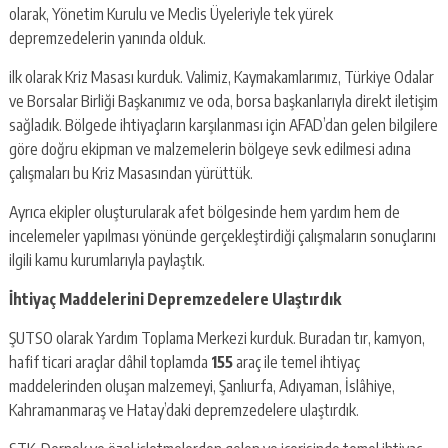
olarak, Yönetim Kurulu ve Meclis Üyeleriyle tek yürek
depremzedelerin yanında olduk.
ilk olarak Kriz Masası kurduk. Valimiz, Kaymakamlarımız, Türkiye Odalar
ve Borsalar Birliği Başkanımız ve oda, borsa başkanlarıyla direkt iletişim
sağladık. Bölgede ihtiyaçların karşılanması için AFAD’dan gelen bilgilere
göre doğru ekipman ve malzemelerin bölgeye sevk edilmesi adına
çalışmaları bu Kriz Masasından yürüttük.
Ayrıca ekipler oluşturularak afet bölgesinde hem yardım hem de
incelemeler yapılması yönünde gerçekleştirdiği çalışmaların sonuçlarını
ilgili kamu kurumlarıyla paylaştık.
İhtiyaç Maddelerini Depremzedelere Ulaştırdık
ŞUTSO olarak Yardım Toplama Merkezi kurduk. Buradan tır, kamyon,
hafif ticari araçlar dâhil toplamda
155
araç ile temel ihtiyaç
maddelerinden oluşan malzemeyi, Şanlıurfa, Adıyaman, İslâhiye,
Kahramanmaraş ve Hatay’daki depremzedelere ulaştırdık.