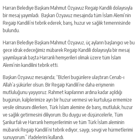
Harran Belediye Başkanı Mahmut Özyavuz Regaip Kandili dolayısıyla
bir mesaj yayımladı. Başkan Özyavuz mesajında tüm İslam Alemi’nin
Regaip Kandili’ni tebrik ederek, barış, huzur ve sağlık temennisinde
bulundu.
Harran Belediye Başkanı Mahmut Özyavuz, üç ayların başlangıcı ve bu
gece idrak edeceğimiz mübarek Regaip Kandili dolayısıyla bir mesaj
yayımlayarak başta Harranlı hemşerileri olmak üzere tüm İslam
Alemi’nin kandilini tebrik etti.
Başkan Özyavuz mesajında; “Bizleri bugünlere ulaştıran Cenab-ı
Allah’a şükürler olsun. Bir Regaip Kandili’ne daha erişmenin
mutluluğunu yaşıyoruz. Rahmet kapılarının ardına kadar açıldığı
bugünün, kalplerimize ayrı bir huzur vermesi ve kurtuluşa ermemize
vesile olmasını dilerken, Türk İslam alemine de barış, mutluluk, huzur
ve sağlık getirmesini diliyorum. Bu duygu ve düşüncelerle, Tüm
Şanlıurfalı ve Harranlı hemşerilerimin ve tüm Türk İslam aleminin
mübarek Regaip Kandili’ni tebrik ediyor, saygı, sevgi ve hürmetlerimi
sunuyorum.” ifadelerini kullandı.