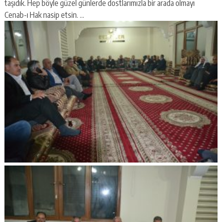
taşıdık. Hep böyle güzel günlerde dostlarımızla bir arada olmayı
Cenab-ı Hak nasip etsin. …