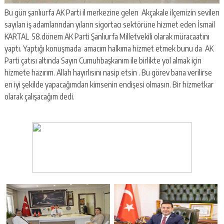
Bu gün şanlıurfa AK Parti il merkezine gelen Akçakale ilçemizin sevilen
sayılan iş adamlarından yıların sigortacı sektörüne hizmet eden İsmail
KARTAL 58.dönem AK Parti Şanlıurfa Milletvekili olarak müracaatını
yaptı. Yaptığı konuşmada amacım halkıma hizmet etmek bunu da AK
Parti çatısı altında Sayın Cumuhbaşkanım ile birlikte yol almak için
hizmete hazırım. Allah hayırlısını nasip etsin . Bu görev bana verilirse
en iyi şekilde yapacağımdan kimsenin endişesi olmasın. Bir hizmetkar
olarak çalışacağım dedi.