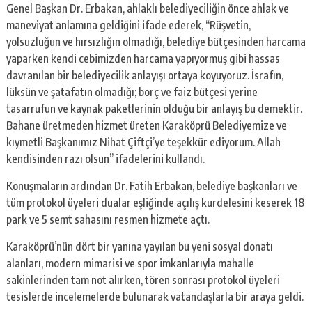
Genel Başkan Dr. Erbakan, ahlaklı belediyeciliğin önce ahlak ve
maneviyat anlamına geldiğini ifade ederek, “Rüşvetin,
yolsuzluğun ve hırsızlığın olmadığı, belediye bütçesinden harcama
yaparken kendi cebimizden harcama yapıyormuş gibi hassas
davranılan bir belediyecilik anlayışı ortaya koyuyoruz. İsrafın,
lüksün ve şatafatın olmadığı; borç ve faiz bütçesi yerine
tasarrufun ve kaynak paketlerinin olduğu bir anlayış bu demektir.
Bahane üretmeden hizmet üreten Karaköprü Belediyemize ve
kıymetli Başkanımız Nihat Çiftçi’ye teşekkür ediyorum. Allah
kendisinden razı olsun” ifadelerini kullandı.
Konuşmaların ardından Dr. Fatih Erbakan, belediye başkanları ve
tüm protokol üyeleri dualar eşliğinde açılış kurdelesini keserek 18
park ve 5 semt sahasını resmen hizmete açtı.
Karaköprü’nün dört bir yanına yayılan bu yeni sosyal donatı
alanları, modern mimarisi ve spor imkanlarıyla mahalle
sakinlerinden tam not alırken, tören sonrası protokol üyeleri
tesislerde incelemelerde bulunarak vatandaşlarla bir araya geldi.