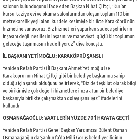
salonun bulunduğunu ifade eden Başkan Nihat Çiftçi, “Kur’an
kursu, taziye evi ve okuma salonlarından oluşan toplam 110 bin
metrekarelik yeşil alanı kurdele kesimiyle birlikte Karaköprü’nün
hizmetine sunuyoruz. Biz hizmetleri yaparken sadece şehirlerin
inşasını değil, nesillerin inşasını ve maneviyatı güçlü bir toplumun
geleceğe taşınmasını hedefliyoruz” diye konuştu.
İL BAŞKANI YETİMOĞLU: KARAKÖPRÜ ŞANSLI
Yeniden Refah Partisi İl Başkanı Ahmet Yetimoğlu ise
Karaköprü’nün Nihat Çiftçi gibi bir belediye başkanına sahip
olduğu için şanslı olduğunu belirterek, “Biz de teşkilat olarak bilgi
ve birikimiyle çok değerli hizmetlere imza atan bir belediye
başkanıyla birlikte çalışmaktan dolayı şanslıyız” ifadelerini
kullandı.
OSMANAĞAOĞLU: VAATLERİN YÜZDE 70’İ HAYATA GEÇTİ
Yeniden Refah Partisi Genel Başkan Yardımcısı Bülent Osman
Osmanağaoğlu da Şanlıurfa’da Milli Görüş belediyeciliğinin