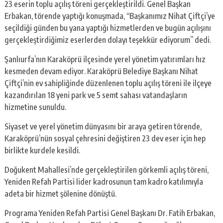
23 eserin toplu açılış töreni gerçekleştirildi. Genel Başkan
Erbakan, törende yaptığı konuşmada, “Başkanımız Nihat Çiftçi’ye
seçildiği günden bu yana yaptığı hizmetlerden ve bugün açılışını
gerçekleştirdiğimiz eserlerden dolayı teşekkür ediyorum” dedi.
Şanlıurfa’nın Karaköprü ilçesinde yerel yönetim yatırımları hız
kesmeden devam ediyor. Karaköprü Belediye Başkanı Nihat
Çiftçi’nin ev sahipliğinde düzenlenen toplu açılış töreni ile ilçeye
kazandırılan 18 yeni park ve 5 semt sahası vatandaşların
hizmetine sunuldu.
Siyaset ve yerel yönetim dünyasını bir araya getiren törende,
Karaköprü’nün sosyal çehresini değiştiren 23 dev eser için hep
birlikte kurdele kesildi.
Doğukent Mahallesi’nde gerçekleştirilen görkemli açılış töreni,
Yeniden Refah Partisi lider kadrosunun tam kadro katılımıyla
adeta bir hizmet şölenine dönüştü.
Programa Yeniden Refah Partisi Genel Başkanı Dr. Fatih Erbakan,