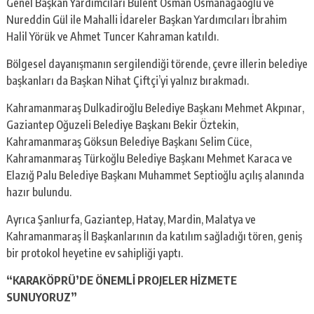
Genel Başkan Yardımcıları Bülent Osman Osmanağaoğlu ve
Nureddin Gül ile Mahalli İdareler Başkan Yardımcıları İbrahim
Halil Yörük ve Ahmet Tuncer Kahraman katıldı.
Bölgesel dayanışmanın sergilendiği törende, çevre illerin belediye
başkanları da Başkan Nihat Çiftçi’yi yalnız bırakmadı.
Kahramanmaraş Dulkadiroğlu Belediye Başkanı Mehmet Akpınar,
Gaziantep Oğuzeli Belediye Başkanı Bekir Öztekin,
Kahramanmaraş Göksun Belediye Başkanı Selim Cüce,
Kahramanmaraş Türkoğlu Belediye Başkanı Mehmet Karaca ve
Elazığ Palu Belediye Başkanı Muhammet Septioğlu açılış alanında
hazır bulundu.
Ayrıca Şanlıurfa, Gaziantep, Hatay, Mardin, Malatya ve
Kahramanmaraş İl Başkanlarının da katılım sağladığı tören, geniş
bir protokol heyetine ev sahipliği yaptı.
“KARAKÖPRÜ’DE ÖNEMLİ PROJELER HİZMETE
SUNUYORUZ”