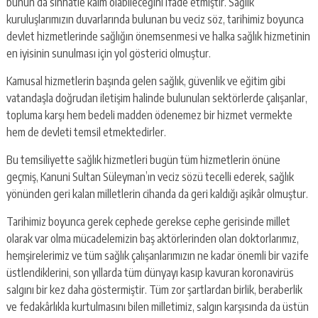
bunun da sıhhatle kaim olabileceğini ifade etmiştir. Sağlık
kuruluşlarımızın duvarlarında bulunan bu veciz söz, tarihimiz boyunca
devlet hizmetlerinde sağlığın önemsenmesi ve halka sağlık hizmetinin
en iyisinin sunulması için yol gösterici olmuştur.
Kamusal hizmetlerin başında gelen sağlık, güvenlik ve eğitim gibi
vatandaşla doğrudan iletişim halinde bulunulan sektörlerde çalışanlar,
topluma karşı hem bedeli madden ödenemez bir hizmet vermekte
hem de devleti temsil etmektedirler.
Bu temsiliyette sağlık hizmetleri bugün tüm hizmetlerin önüne
geçmiş, Kanuni Sultan Süleyman’ın veciz sözü tecelli ederek, sağlık
yönünden geri kalan milletlerin cihanda da geri kaldığı aşikâr olmuştur.
Tarihimiz boyunca gerek cephede gerekse cephe gerisinde millet
olarak var olma mücadelemizin baş aktörlerinden olan doktorlarımız,
hemşirelerimiz ve tüm sağlık çalışanlarımızın ne kadar önemli bir vazife
üstlendiklerini, son yıllarda tüm dünyayı kasıp kavuran koronavirüs
salgını bir kez daha göstermiştir. Tüm zor şartlardan birlik, beraberlik
ve fedakârlıkla kurtulmasını bilen milletimiz, salgın karşısında da üstün